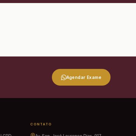
Agendar Exame
CONTATO
e LGPD
Av. Sen. José Lourenço Dias, 917