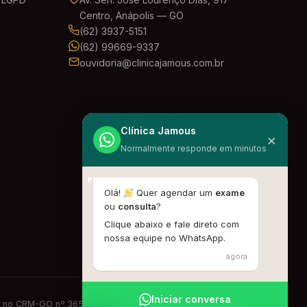
Centro, Anápolis — GO
(62) 3937-5151
(62) 99669-9337
ouvidoria@clinicajamous.com.br
Clínica Jamous
×
Normalmente responde em minutos
Olá!
Quer agendar um
exame
ou
consulta
?
Clique abaixo e fale direto com
nossa equipe no WhatsApp.
agora
Iniciar conversa
J no CRM-GO nº 3650