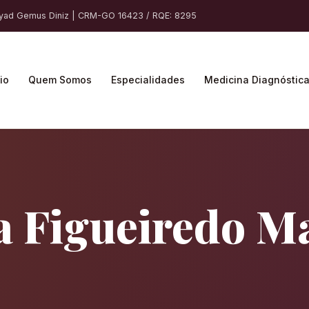
ayad Gemus Diniz | CRM-GO 16423 / RQE: 8295
cio
Quem Somos
Especialidades
Medicina Diagnóstic
la Figueiredo 