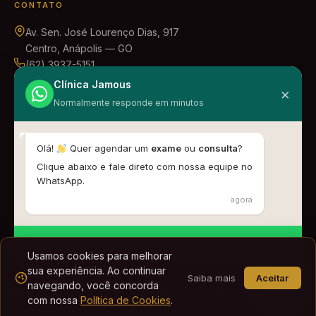
CONTATO
Av. Sen. José Lourenço Dias, 917
Centro, Anápolis — GO
(62) 3937-5151
(62) 99669-9337
Clínica Jamous
×
ouvidoria@clinicajamous.com.br
Normalmente responde em minutos
Olá!
Quer agendar um
exame
ou
consulta
?
Clique abaixo e fale direto com nossa equipe no
Centro Médico de Diagnóstico por Imagem LTDA - ME ·
WhatsApp.
CNPJ 10.459.913/0001-24
·
Registro PJ no CRM-GO nº 3650
agora
DT-M: Dra. Karen Fayad Gemus Diniz ·
CRM-GO 16423 / RQE 8295
© 2026 Clínica Jamous. Todos os direitos reservados. |
Iniciar conversa
Usamos cookies para melhorar
Desenvolvido pela
RUCH
sua experiência. Ao continuar
Política de Privacidade e
Política de
Canal de
Saiba mais
Aceitar
navegando, você concorda
LGPD
Cookies
Denúncia
com nossa
Política de Cookies
.