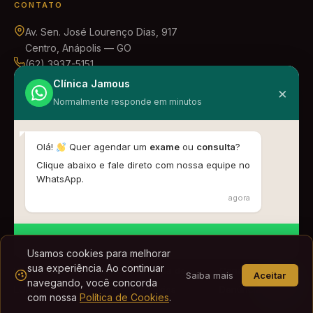
CONTATO
Av. Sen. José Lourenço Dias, 917
Centro, Anápolis — GO
(62) 3937-5151
(62) 99669-9337
Clínica Jamous
×
ouvidoria@clinicajamous.com.br
Normalmente responde em minutos
Olá!
Quer agendar um
exame
ou
consulta
?
Clique abaixo e fale direto com nossa equipe no
Centro Médico de Diagnóstico por Imagem LTDA - ME ·
WhatsApp.
CNPJ 10.459.913/0001-24
·
Registro PJ no CRM-GO nº 3650
agora
DT-M: Dra. Karen Fayad Gemus Diniz ·
CRM-GO 16423 / RQE 8295
© 2026 Clínica Jamous. Todos os direitos reservados. |
Iniciar conversa
Usamos cookies para melhorar
Desenvolvido pela
RUCH
sua experiência. Ao continuar
Política de Privacidade e
Política de
Canal de
Saiba mais
Aceitar
navegando, você concorda
LGPD
Cookies
Denúncia
com nossa
Política de Cookies
.